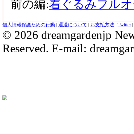
前の編:
着ぐるみフルオ
evening dresses
Wedding Party Dresses
bridesmaid dresses
Robe De 
個人情報保護ための行動
|
運送について
|
お支払方法
|
Twitter
© 2026 dreamgardenjp NewC
Reserved. E-mail: dreamga