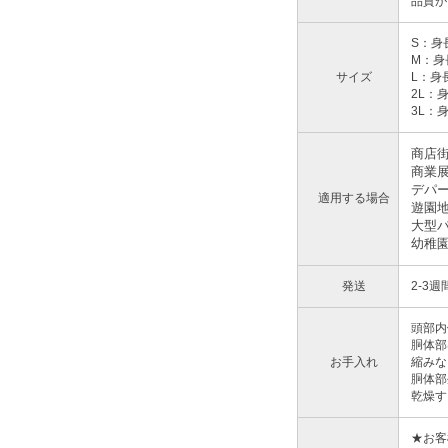
品質が
S：身長
M：身長
サイズ
L：身長
2L：身
3L：身
商店
商業
デパ
適用する場合
遊園
大型
幼稚
発送
2-3
頭部内
胴体部
お手入れ
縮みな
胴体部
乾燥す
★お客