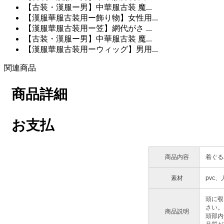
【古装・漢服ー男】中華服古装 魔...
【漢服華服古装用ー飾り物】女性用...
【漢服華服古装用ー笠】網代がさ ...
【古装・漢服ー男】中華服古装 魔...
【漢服華服古装用ーウィッグ】男用...
関連商品
商品詳細
お支払
商品内容
着ぐる
素材
pvc
頭に覗
さい。
商品説明
頭部内