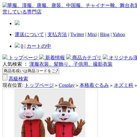
運送について
|
支払方法
|
Twitter
|
Mixi
|
Blog
|
Yahoo
0
|
カートの中
トップページ
新着情報
商品カテゴリ
オリジナル
人気検索 ：
漢服衣装、髪飾り、子供用、撮影衣装
高級検索
現在位置:
トップページ
Cosplay
本格着ぐるみ
ネズミ科
>
>
>
>