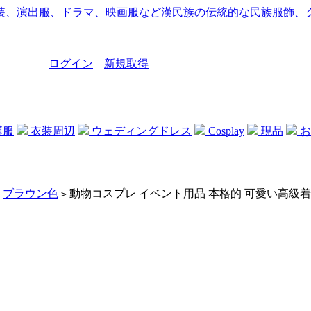
ログイン
新規取得
漢服
衣装周辺
ウェディングドレス
Cosplay
現品
お
ブラウン色
動物コスプレ イベント用品 本格的 可愛い高級着
>