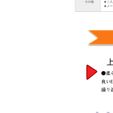
その他
★ご入
★メー