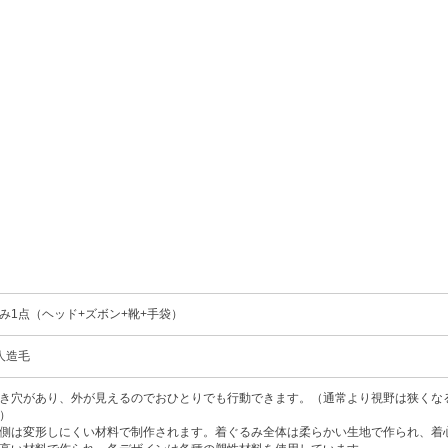
み1点（ヘッド+ズボン+靴+手袋）
、人造毛
き穴があり、外が見えるのでおひとりでも行動できます。（通常より視野は狭くな
）
側は変形しにくい材料で制作されます。着ぐるみ全体は柔らかい生地で作られ、着