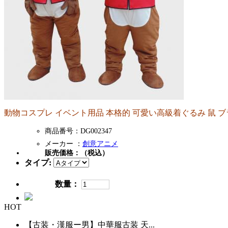
動物コスプレ イベント用品 本格的 可愛い高級着ぐるみ 鼠 
商品番号：DG002347
メーカー ：
創意アニメ
販売価格：
（税込）
タイプ:
数量：
HOT
【古装・漢服ー男】中華服古装 天...