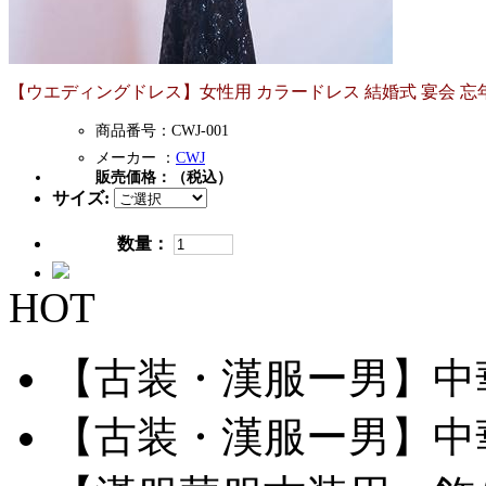
【ウエディングドレス】女性用 カラードレス 結婚式 宴会 忘
商品番号：CWJ-001
メーカー ：
CWJ
販売価格：
（税込）
サイズ:
数量：
HOT
【古装・漢服ー男】中華服
【古装・漢服ー男】中華服