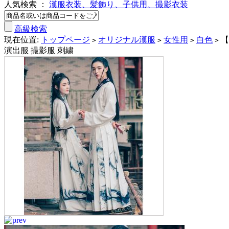
人気検索 ：
漢服衣装、髪飾り、子供用、撮影衣装
高級検索
現在位置:
トップページ
オリジナル漢服
女性用
白色
【
>
>
>
>
演出服 撮影服 刺繍