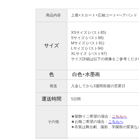
商品内容
上着+スカート+広袖コート+ヘアバンド
XSサイズ (バスト85)
Sサイズ (バスト88)
Mサイズ (バスト91)
サイズ
Lサイズ (バスト94)
XLサイズ (
サイズ詳細は以下の画像をご参考くださ
色
白色+水墨画
発送
入金してから3週間前後の営業日
運送時間
5日間
★髪飾りご希望の場合：
こちらへ
その他
★お靴ご希望の場合：
こちらへ
★衣装は舞台劇、撮影、学園祭の変装な