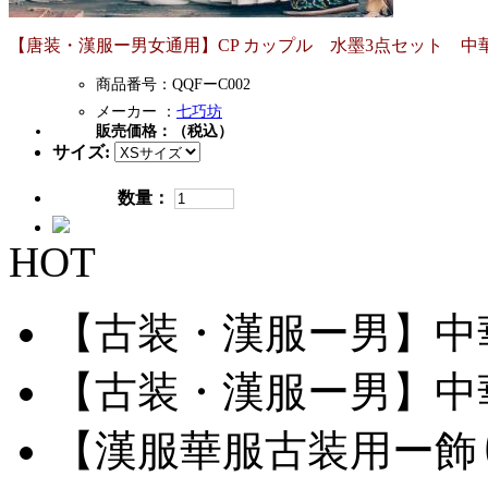
【唐装・漢服ー男女通用】CP カップル 水墨3点セット 中華
商品番号：QQFーC002
メーカー ：
七巧坊
販売価格：
（税込）
サイズ:
数量：
HOT
【古装・漢服ー男】中華服
【古装・漢服ー男】中華服
【漢服華服古装用ー飾り