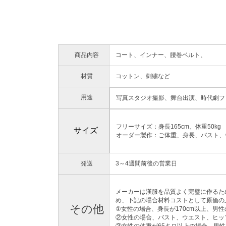
商品内容
コート、インナー、腰巻ベルト、
材質
コットン、刺繍など
用途
写真スタジオ撮影、舞台出演、時代劇フ
フリーサイズ：身長165cm、体重50kg
サイズ
オーダー製作：ご体重、身長、バスト、
発送
3～4週間前後の営業日
メーカーは漢服を品質よく完璧に作るた
め、下記の場合材料コストとして原価の上
その他
①女性の場合、身長が170cm以上、男性
②女性の場合、バスト、ウエスト、ヒップ
③女性の体重が65キロ以上の場合、男性