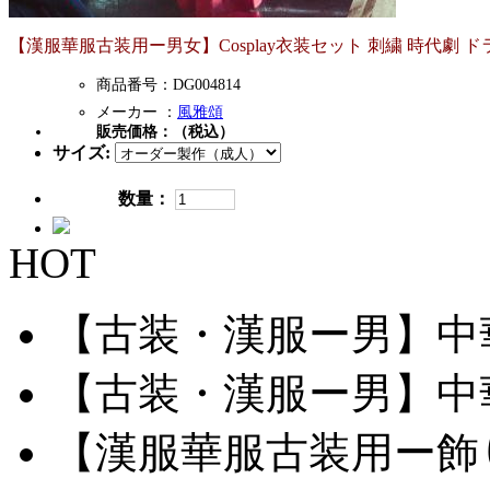
【漢服華服古装用ー男女】Cosplay衣装セット 刺繍 時代劇
商品番号：DG004814
メーカー ：
風雅頌
販売価格：
（税込）
サイズ:
数量：
HOT
【古装・漢服ー男】中華服
【古装・漢服ー男】中華服
【漢服華服古装用ー飾り