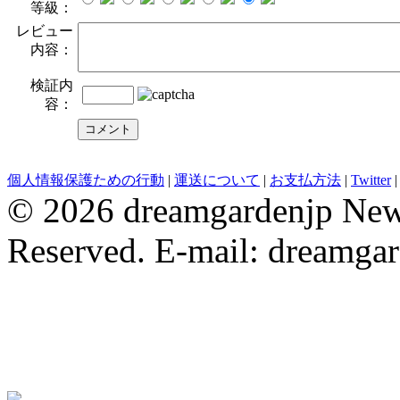
等級：
レビュー
内容：
検証内
容：
evening dresses
Wedding Party Dresses
bridesmaid dresses
Robe De 
個人情報保護ための行動
|
運送について
|
お支払方法
|
Twitter
© 2026 dreamgardenjp NewC
Reserved. E-mail: dreamga