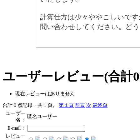
計算仕方は少々ややこしいです
問い合わせしてください。どう
ユーザーレビュー
(合計
0
現在レビューはありません
合計 0 点記録，共 1 頁。
第１頁
前頁
次
最終頁
ユーザー
匿名ユーザー
名：
E-mail：
レビュー