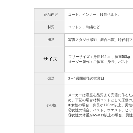
商品内容
コート、インナー、腰巻ベルト、
材質
コットン、刺繍など
用途
写真スタジオ撮影、舞台出演、時代劇フ
フリーサイズ：身長165cm、体重50kg
サイズ
オーダー製作：ご体重、身長、バスト、
発送
3～4週間前後の営業日
メーカーは漢服を品質よく完璧に作るた
め、下記の場合材料コストとして原価の上
その他
①女性の場合、身長が170cm以上、男性
②女性の場合、バスト、ウエスト、ヒップ
③女性の体重が65キロ以上の場合、男性