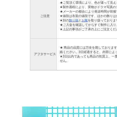
★ご覧頂く環境により、色が違って見え
★製作過程により、実物がドラマ写真の
★メーカーの都合により発送時間が前後
ご注意
★値段は衣装の値段です、ほかの飾りは
★別の
飾り物
と
お靴
を取り扱っておりま
★ご入金を確認してからすぐ制作に入り
★上記の事項がご了承の上にご注文くだ
★ 商品の品質には万全を期しておりま
絡ください。3日経過すると、内容によ
アフタサービス
★3日以内であっても商品の性質上、一
せん。