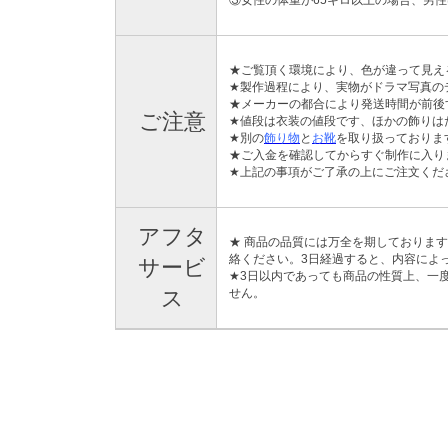
★ご覧頂く環境により、色が違って見え
★製作過程により、実物がドラマ写真の
★メーカーの都合により発送時間が前後
ご注意
★値段は衣装の値段です、ほかの飾りは
★別の
飾り物
と
お靴
を取り扱っておりま
★ご入金を確認してからすぐ制作に入り
★上記の事項がご了承の上にご注文くだ
アフタ
★ 商品の品質には万全を期しておりま
絡ください。3日経過すると、内容によ
サービ
★3日以内であっても商品の性質上、一
ス
せん。