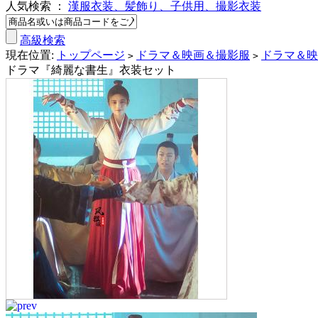
人気検索 ：
漢服衣装、髪飾り、子供用、撮影衣装
高級検索
現在位置:
トップページ
ドラマ＆映画＆撮影服
ドラマ＆映
>
>
ドラマ『綺麗な書生』衣装セット