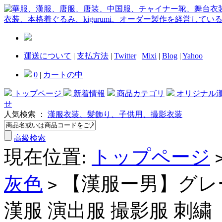
運送について
|
支払方法
|
Twitter
|
Mixi
|
Blog
|
Yahoo
0
|
カートの中
トップページ
新着情報
商品カテゴリ
オリジナル
せ
人気検索 ：
漢服衣装、髪飾り、子供用、撮影衣装
高級検索
現在位置:
トップページ
灰色
【漢服ー男】グレ
>
漢服 演出服 撮影服 刺繍