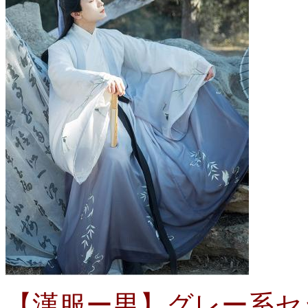
【漢服ー男】グレー系セッ