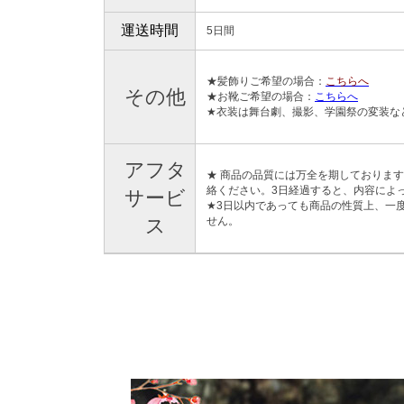
運送時間
5日間
★髪飾りご希望の場合：
こちらへ
その他
★お靴ご希望の場合：
こちらへ
★衣装は舞台劇、撮影、学園祭の変装な
アフタ
★ 商品の品質には万全を期しておりま
絡ください。3日経過すると、内容によ
サービ
★3日以内であっても商品の性質上、一
ス
せん。