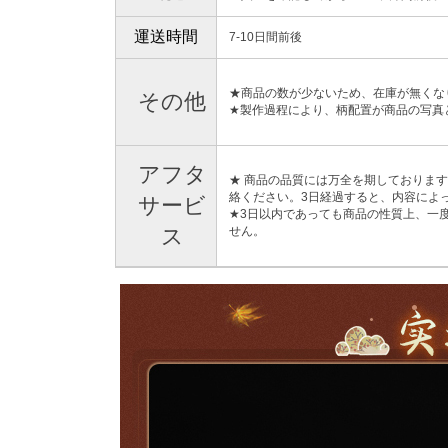
運送時間
7-10日間前後
★商品の数が少ないため、在庫が無くな
その他
★製作過程により、柄配置が商品の写真
アフタ
★ 商品の品質には万全を期しておりま
絡ください。3日経過すると、内容によ
サービ
★3日以内であっても商品の性質上、一
ス
せん。