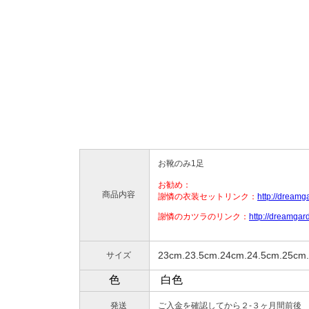
お靴のみ1足
お勧め：
商品内容
謝憐の衣装セットリンク：
http://dream
謝憐のカツラのリンク：
http://dreamga
   23cm.23.5cm.24cm.24.5cm.25cm
サイズ
色
白色
発送
ご入金を確認してから２-３ヶ月間前後