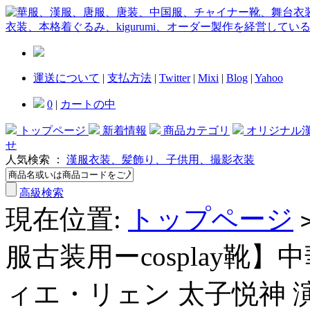
運送について
|
支払方法
|
Twitter
|
Mixi
|
Blog
|
Yahoo
0
|
カートの中
トップページ
新着情報
商品カテゴリ
オリジナル
せ
人気検索 ：
漢服衣装、髪飾り、子供用、撮影衣装
高級検索
現在位置:
トップページ
服古装用ーcosplay靴
ィエ・リェン 太子悦神 