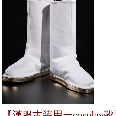
【漢服古装用ーcospla