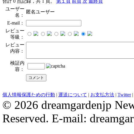
合計 0 点記録，共 1 頁。
第１頁
前頁
次
最終頁
ユーザー
匿名ユーザー
名：
E-mail：
レビュー
等級：
レビュー
内容：
検証内
容：
evening dresses
Wedding Party Dresses
bridesmaid dresses
Robe De 
個人情報保護ための行動
|
運送について
|
お支払方法
|
Twitter
© 2026 dreamgardenjp NewC
Reserved. E-mail: dreamga