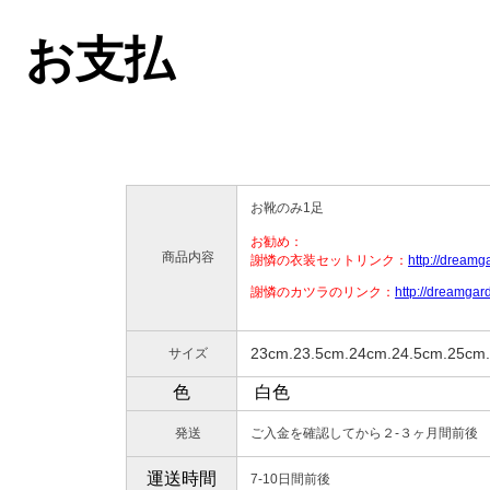
お支払
お靴のみ1足
お勧め：
商品内容
謝憐の衣装セットリンク：
http://dream
謝憐のカツラのリンク：
http://dreamga
   23cm.23.5cm.24cm.24.5cm.25cm
サイズ
色
白色
発送
ご入金を確認してから２-３ヶ月間前後
運送時間
7-10日間前後