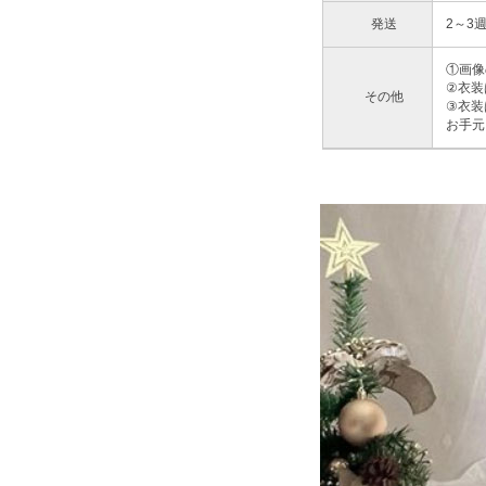
発送
2～3
①画像
②衣装
その他
③衣装
お手元