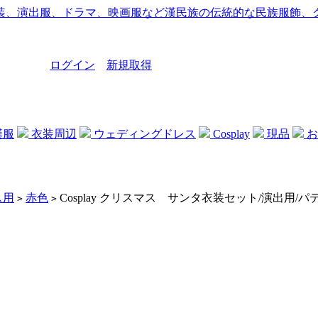
ログイン
新規取得
漢服
衣装周辺
ウェディングドレス
Cosplay
現品
お
ス用
赤色
Cosplay クリスマス サンタ衣装セット/演出用/
>
>