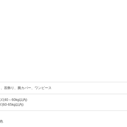
、首飾り、腕カバー、ワンピース
(40～60kg以内)
(60-65kg以内)
色