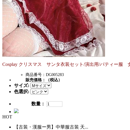
Cosplay クリスマス サンタ衣装セット/演出用/パティー服 
商品番号：DG005283
販売価格：
（税込）
サイズ:
色選択:
数量：
HOT
【古装・漢服ー男】中華服古装 天...