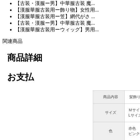
【古装・漢服ー男】中華服古装 魔...
【漢服華服古装用ー飾り物】女性用...
【漢服華服古装用ー笠】網代がさ ...
【古装・漢服ー男】中華服古装 魔...
【漢服華服古装用ーウィッグ】男用...
関連商品
商品詳細
お支払
商品内容
髪飾り
Ｍサイズ
サイズ
Lサイズ
赤色
色
ピンク