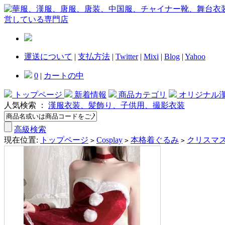
運送について
|
支払方法
|
Twitter
|
Mixi
|
Blog
|
Yahoo
0
|
カートの中
トップページ
新着情報
商品カテゴリ
オリジナル
人気検索 ：
漢服衣装、髪飾り、子供用、撮影衣装
高級検索
現在位置:
トップページ
Cosplay
本格着ぐるみ
クリスマ
>
>
>