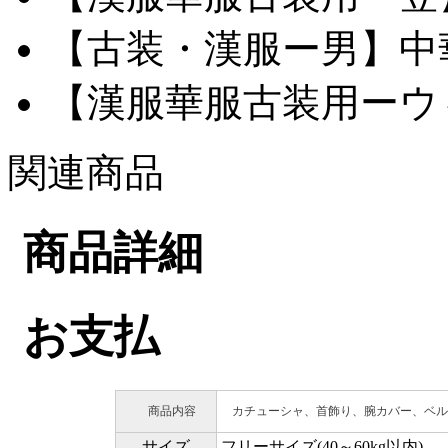
【古装・漢服ー男】中華服
【漢服華服古装用ーウィ
関連商品
商品詳細
お支払
商品内容
カチューシャ、首飾り、腕カバー、ベル
サイズ
フリーサイズ(40～60kg以内)