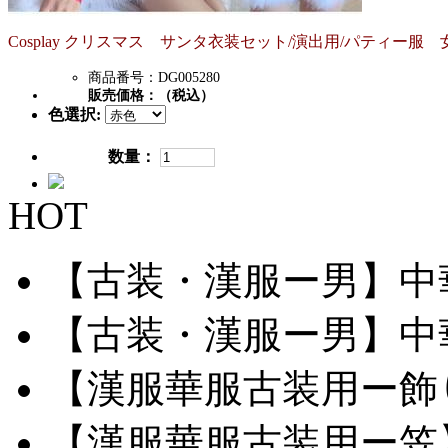
Cosplay クリスマス サンタ衣装セット/演出用/パティー服 
商品番号：DG005280
販売価格：
（税込）
色選択:
数量：
HOT
【古装・漢服ー男】中華服
【古装・漢服ー男】中華服
【漢服華服古装用ー飾り
【漢服華服古装用ー笠】網