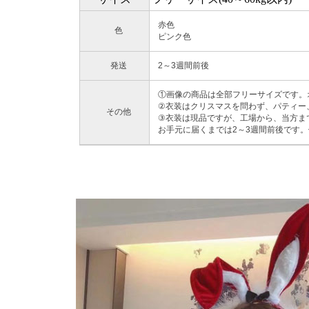
赤色
色
ピンク色
発送
2～3週間前後
①画像の商品は全部フリーサイズです。
②衣装はクリスマスを問わず、パティー
その他
③衣装は現品ですが、工場から、当方ま
お手元に届くまでは2～3週間前後です