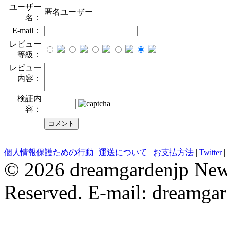
ユーザー
匿名ユーザー
名：
E-mail：
レビュー
等級：
レビュー
内容：
検証内
容：
evening dresses
Wedding Party Dresses
bridesmaid dresses
Robe De 
個人情報保護ための行動
|
運送について
|
お支払方法
|
Twitter
© 2026 dreamgardenjp NewC
Reserved. E-mail: dreamga