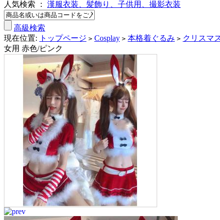
人気検索 ：
漢服衣装、髪飾り、子供用、撮影衣装
高級検索
現在位置:
トップページ
Cosplay
本格着ぐるみ
クリスマ
>
>
>
女用 赤色/ピンク