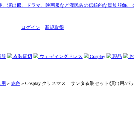
ログイン
新規取得
漢服
衣装周辺
ウェディングドレス
Cosplay
現品
お
ス用
赤色
Cosplay クリスマス サンタ衣装セット/演出用/
>
>