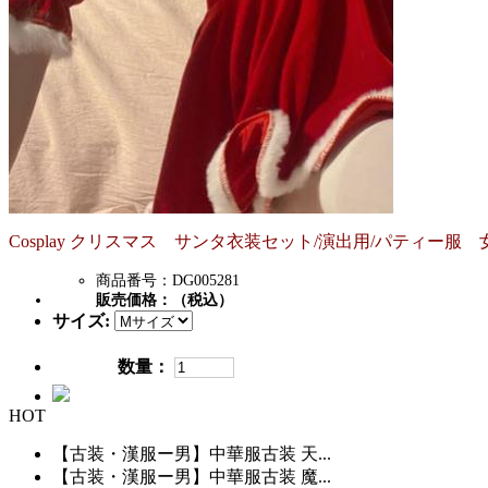
Cosplay クリスマス サンタ衣装セット/演出用/パティー服 
商品番号：DG005281
販売価格：
（税込）
サイズ:
数量：
HOT
【古装・漢服ー男】中華服古装 天...
【古装・漢服ー男】中華服古装 魔...