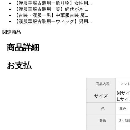
【漢服華服古装用ー飾り物】女性用...
【漢服華服古装用ー笠】網代がさ ...
【古装・漢服ー男】中華服古装 魔...
【漢服華服古装用ーウィッグ】男用...
関連商品
商品詳細
お支払
商品内容
マント
Mサイズ
サイズ
Lサイズ
色
赤色
発送
2～3