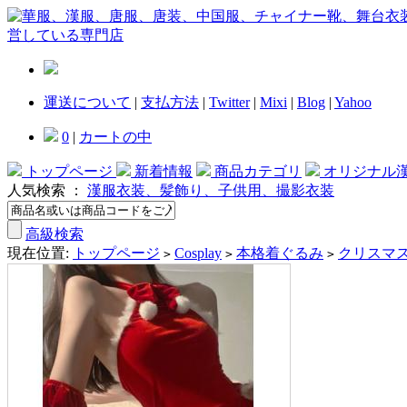
運送について
|
支払方法
|
Twitter
|
Mixi
|
Blog
|
Yahoo
0
|
カートの中
トップページ
新着情報
商品カテゴリ
オリジナル
人気検索 ：
漢服衣装、髪飾り、子供用、撮影衣装
高級検索
現在位置:
トップページ
Cosplay
本格着ぐるみ
クリスマ
>
>
>