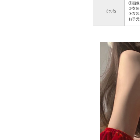
①画像
②衣装
その他
③衣装
お手元