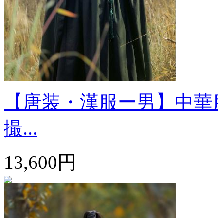
【唐装・漢服ー男】中華服
撮...
13,600円