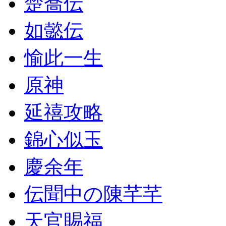
楚喬伝
如懿伝
愉此一生
原神
延禧攻略
錦心似玉
慶余年
伝聞中の陳芊芊
天官賜福