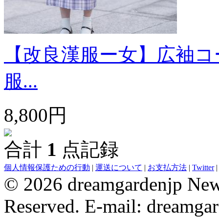
【改良漢服ー女】広袖コー
服...
8,800円
合計
1
点記録
evening dresses
Wedding Party Dresses
bridesmaid dresses
Robe De 
個人情報保護ための行動
|
運送について
|
お支払方法
|
Twitter
© 2026 dreamgardenjp NewC
Reserved. E-mail: dreamga