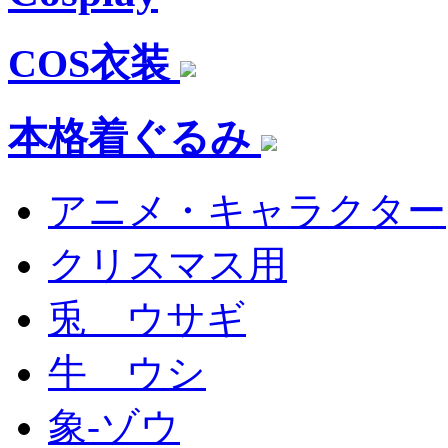
COS衣装
本格着ぐるみ
アニメ・キャラクター
クリスマス用
兎 ウサギ
牛 ウシ
象-ゾウ