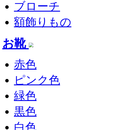
ブローチ
額飾りもの
お靴
赤色
ピンク色
緑色
黒色
白色