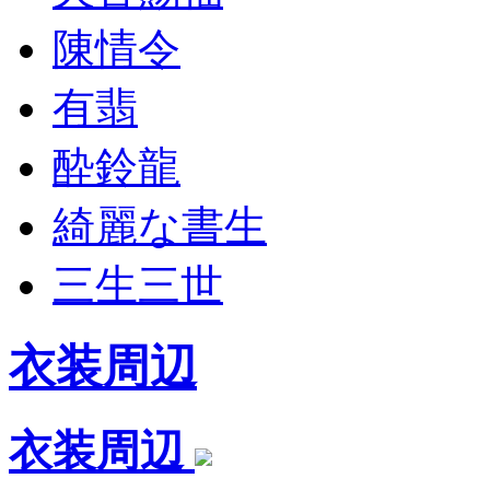
陳情令
有翡
酔鈴龍
綺麗な書生
三生三世
衣装周辺
衣装周辺