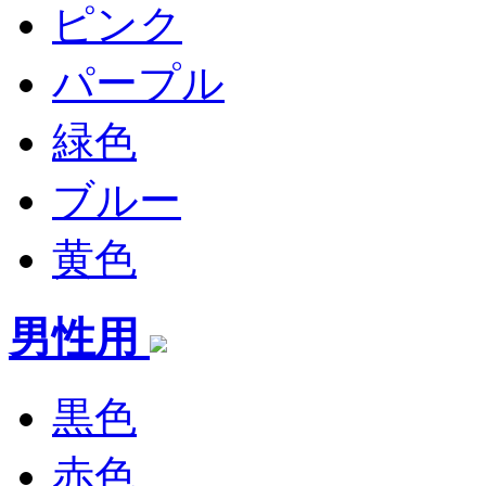
ピンク
パープル
緑色
ブルー
黄色
男性用
黒色
赤色