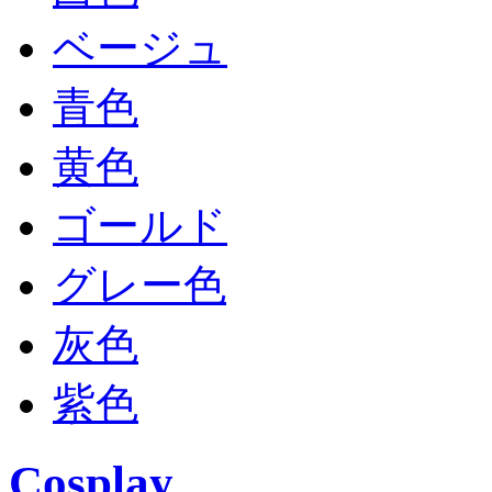
ベージュ
青色
黄色
ゴールド
グレー色
灰色
紫色
Cosplay