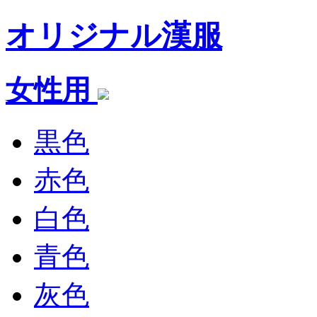
オリジナル漢服
女性用
黒色
赤色
白色
青色
灰色