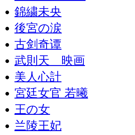
錦繍未央
後宮の涙
古剑奇谭
武則天 映画
美人心計
宮廷女官 若曦
王の女
兰陵王妃