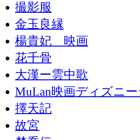
撮影服
金玉良縁
楊貴妃 映画
花千骨
大漢ー雲中歌
MuLan映画ディズニ
擇天記
故宮