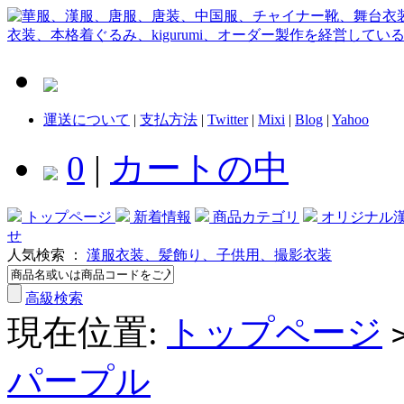
運送について
|
支払方法
|
Twitter
|
Mixi
|
Blog
|
Yahoo
0
|
カートの中
トップページ
新着情報
商品カテゴリ
オリジナル
せ
人気検索 ：
漢服衣装、髪飾り、子供用、撮影衣装
高級検索
現在位置:
トップページ
パープル