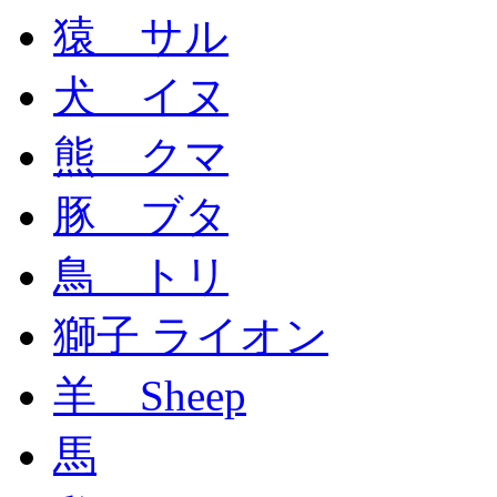
猿 サル
犬 イヌ
熊 クマ
豚 ブタ
鳥 トリ
獅子 ライオン
羊 Sheep
馬