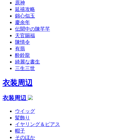
原神
延禧攻略
錦心似玉
慶余年
伝聞中の陳芊芊
天官賜福
陳情令
有翡
酔鈴龍
綺麗な書生
三生三世
衣装周辺
衣装周辺
ウイッグ
髪飾り
イヤリング＆ピアス
帽子
そのほか