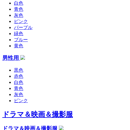
白色
青色
灰色
ピンク
パープル
緑色
ブルー
黄色
男性用
黒色
赤色
白色
青色
灰色
ピンク
ドラマ＆映画＆撮影服
ドラマ＆映画＆撮影服