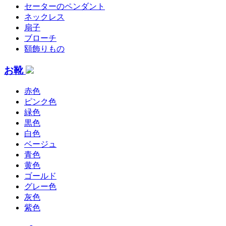
セーターのペンダント
ネックレス
扇子
ブローチ
額飾りもの
お靴
赤色
ピンク色
緑色
黒色
白色
ベージュ
青色
黄色
ゴールド
グレー色
灰色
紫色