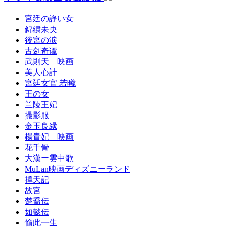
宮廷の諍い女
錦繍未央
後宮の涙
古剑奇谭
武則天 映画
美人心計
宮廷女官 若曦
王の女
兰陵王妃
撮影服
金玉良縁
楊貴妃 映画
花千骨
大漢ー雲中歌
MuLan映画ディズニーランド
擇天記
故宮
楚喬伝
如懿伝
愉此一生