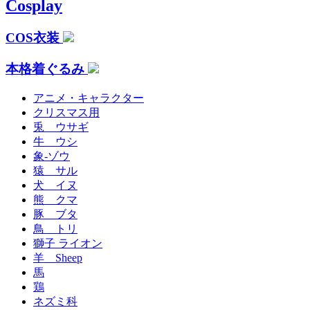
Cosplay
COS衣装
本格着ぐるみ
アニメ・キャラクター
クリスマス用
兎 ウサギ
牛 ウシ
象-ゾウ
猿 サル
犬 イヌ
熊 クマ
豚 ブタ
鳥 トリ
獅子 ライオン
羊 Sheep
馬
鶏
ネズミ科