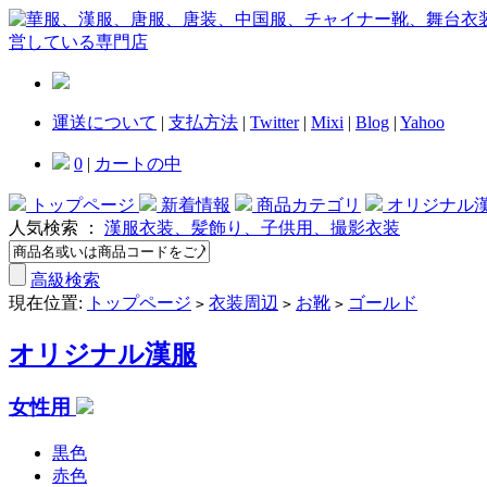
運送について
|
支払方法
|
Twitter
|
Mixi
|
Blog
|
Yahoo
0
|
カートの中
トップページ
新着情報
商品カテゴリ
オリジナル
人気検索 ：
漢服衣装、髪飾り、子供用、撮影衣装
高級検索
現在位置:
トップページ
衣装周辺
お靴
ゴールド
>
>
>
オリジナル漢服
女性用
黒色
赤色