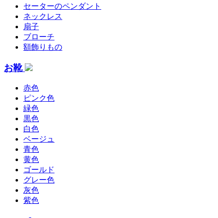
セーターのペンダント
ネックレス
扇子
ブローチ
額飾りもの
お靴
赤色
ピンク色
緑色
黒色
白色
ベージュ
青色
黄色
ゴールド
グレー色
灰色
紫色