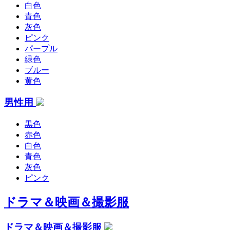
白色
青色
灰色
ピンク
パープル
緑色
ブルー
黄色
男性用
黒色
赤色
白色
青色
灰色
ピンク
ドラマ＆映画＆撮影服
ドラマ＆映画＆撮影服