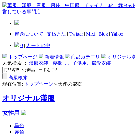
運送について
|
支払方法
|
Twitter
|
Mixi
|
Blog
|
Yahoo
0
|
カートの中
トップページ
新着情報
商品カテゴリ
オリジナル
人気検索 ：
漢服衣装、髪飾り、子供用、撮影衣装
高級検索
現在位置:
トップページ
天使の嫁衣
>
オリジナル漢服
女性用
黒色
赤色