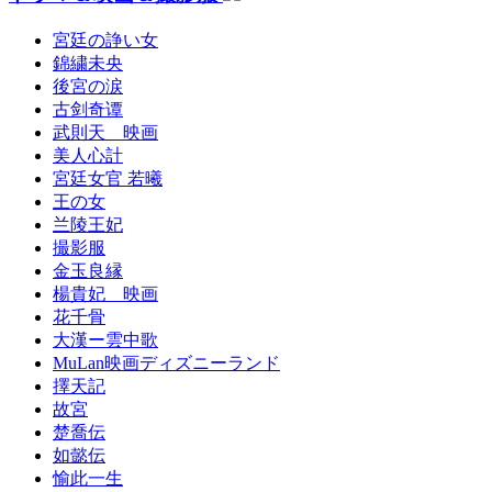
宮廷の諍い女
錦繍未央
後宮の涙
古剑奇谭
武則天 映画
美人心計
宮廷女官 若曦
王の女
兰陵王妃
撮影服
金玉良縁
楊貴妃 映画
花千骨
大漢ー雲中歌
MuLan映画ディズニーランド
擇天記
故宮
楚喬伝
如懿伝
愉此一生