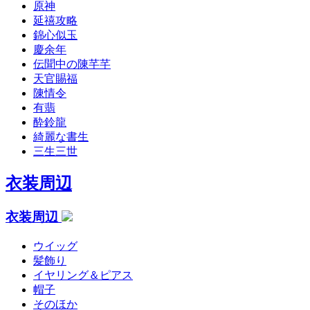
原神
延禧攻略
錦心似玉
慶余年
伝聞中の陳芊芊
天官賜福
陳情令
有翡
酔鈴龍
綺麗な書生
三生三世
衣装周辺
衣装周辺
ウイッグ
髪飾り
イヤリング＆ピアス
帽子
そのほか