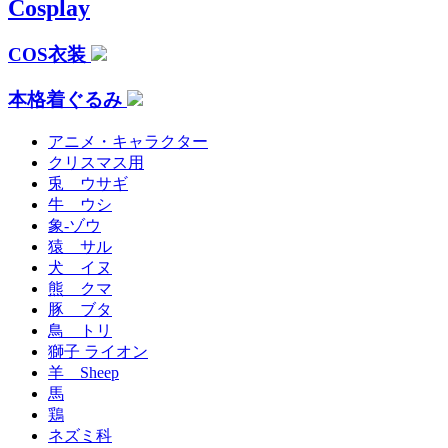
Cosplay
COS衣装
本格着ぐるみ
アニメ・キャラクター
クリスマス用
兎 ウサギ
牛 ウシ
象-ゾウ
猿 サル
犬 イヌ
熊 クマ
豚 ブタ
鳥 トリ
獅子 ライオン
羊 Sheep
馬
鶏
ネズミ科